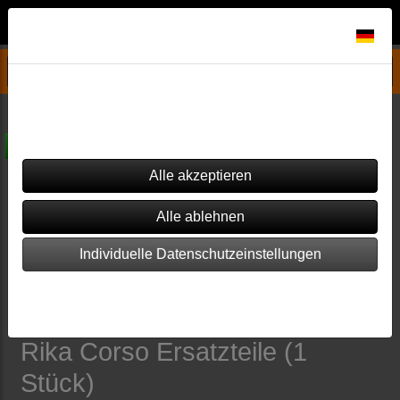
Datenschutzeinstellungen
Rika Ersatzteile
Corso - Pelletofen
Dieser Shop verwendet Cookies. Einige von ihnen sind essenziell
(z.B. für den Warenkorb), während andere verwendet werden, um
diesen Shop und Ihre Erfahrung zu verbessern.
versandkostenfrei
Individuelle Datenschutzeinstellungen
Impressum
|
Datenschutz
Rika Corso Ersatzteile (1
Stück)