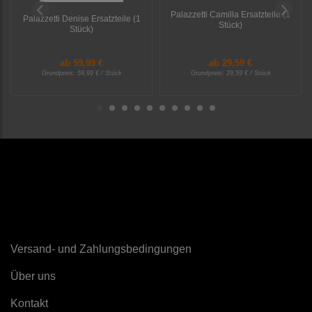
Palazzetti Camilla Ersatzteile (1
Palazzetti Denise Ersatzteile (1
Stück)
Stück)
ab
59,99 €
ab
29,59 €
Grundpreis:
59,99 € / Stück
Grundpreis:
29,59 € / Stück
Sonstiges
Versand- und Zahlungsbedingungen
Über uns
K
ontakt