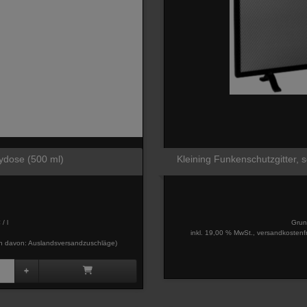
aydose (500 ml)
Kleining Funkenschutzgitter,
/ l
Grun
inkl. 19,00 % MwSt., versandkostenf
davon: Auslandsversandzuschläge)