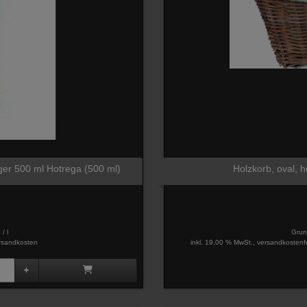
ger 500 ml Hotrega (500 ml)
Holzkorb, oval, he
/ l
Grun
rsandkosten
inkl. 19,00 % MwSt., versandkostenf