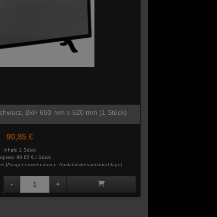
 schwarz, BxH 650 mm x 520 mm (1 Stück)
90,85 €
Inhalt: 1 Stück
dpreis:
90,85 € / Stück
rei
(Ausgenommen davon: Auslandsversandzuschläge)