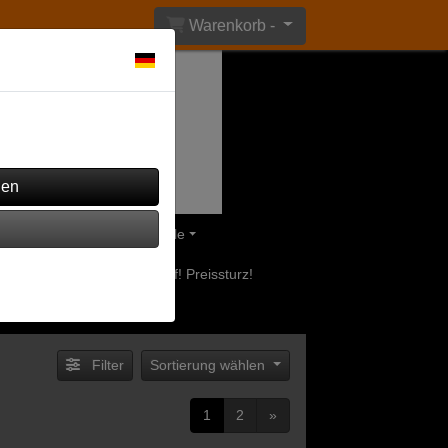
Warenkorb -
ährend andere verwendet
eile
Olsberg Ersatzteile
uerstellen
Ausverkauf! Preissturz!
Filter
Sortierung wählen
1
2
»