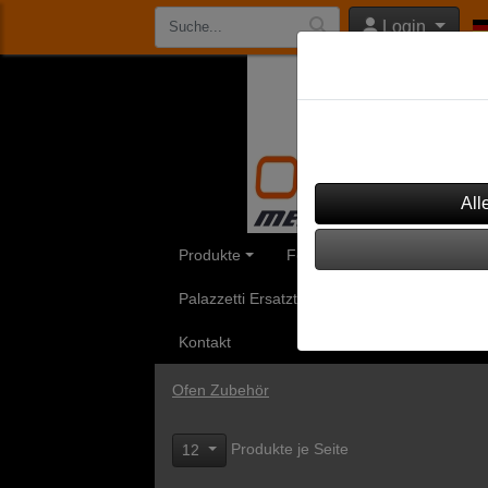
Login
Datenschutzeinst
Dieser Shop verwendet Co
werden, um diesen Shop 
Produkte
Feinstaubfilter
Aduro Ersa
Palazzetti Ersatzteile
Rika Ersatzteile
Kontakt
Ofen Zubehör
Produkte je Seite
12