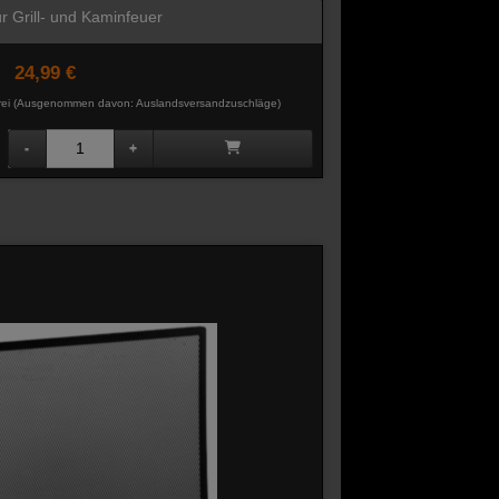
r Grill- und Kaminfeuer
24,99 €
rei
(Ausgenommen davon: Auslandsversandzuschläge)