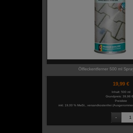
Ölfleckentferner 500 ml Spr
19,99 €
Inhalt: 500 ml
Grundpreis:
39,98 € 
Preisliste
inkl. 19,00 % MwSt., versandkostenfrei
(Ausgenommen 