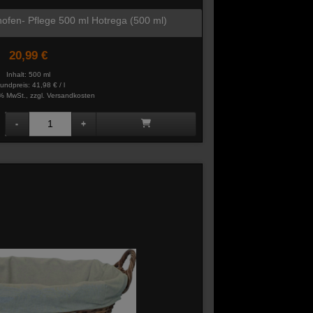
nofen- Pflege 500 ml Hotrega (500 ml)
20,99 €
Inhalt: 500 ml
undpreis:
41,98 € / l
 % MwSt., zzgl.
Versandkosten