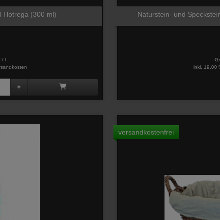
 Hotrega (300 ml)
Naturstein- und Speckstei
/ l
Gr
rsandkosten
inkl. 19,00
versandkostenfrei