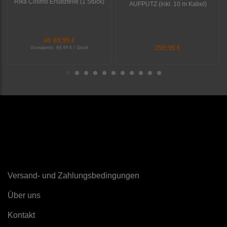
Rika Cosmo Ersatzteile (1 Stück)
AUFPUTZ (inkl. 10 m Kabel)
ab
69,99 €
259,99 €
Grundpreis:
69,99 € / Stück
Sonstiges
Versand- und Zahlungsbedingungen
Über uns
K
ontakt