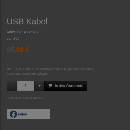
USB Kabel
Artikel-Nr.:
N111989
von
365
35,38 €
inkl. 19,00 % MwSt., versandkostenfrei
(Ausgenommen davon:
Auslandsversandzuschläge)
in den Warenkorb
Lieferzeit: 1 bis 2 Wochen
teilen