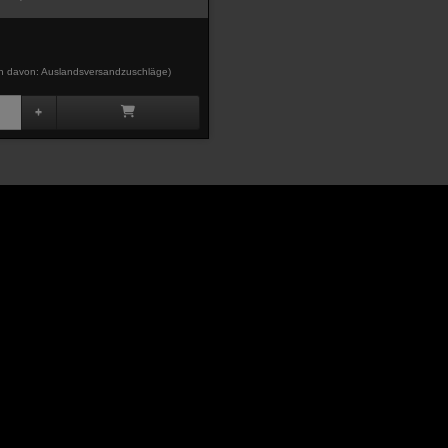
davon: Auslandsversandzuschläge)