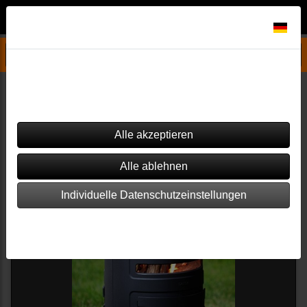
Datenschutzeinstellungen
Gartenkamine/Grills/Feuerschalen
LEDA
OUTFIRE
Dieser Shop verwendet Cookies. Einige von ihnen sind essenziell
(z.B. für den Warenkorb), während andere verwendet werden, um
diesen Shop und Ihre Erfahrung zu verbessern.
Filter
Sortierung wählen
Individuelle Datenschutzeinstellungen
Impressum
|
Datenschutz