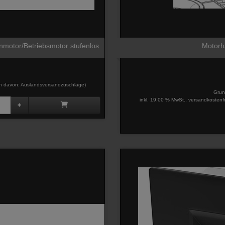
enmotor/Betriebsmotor stufenlos
Motorha
davon: Auslandsversandzuschläge)
Grun
inkl. 19,00 % MwSt., versandkostenf