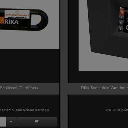
 Schlüssel (Türöffner)
Rika Bedienfeld Wandmon
davon: Auslandsversandzuschläge)
inkl. 19,00 % Mw