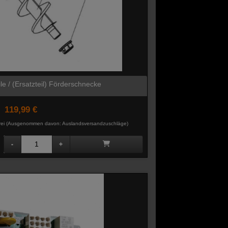
le / (Ersatzteil) Förderschnecke
119,99 €
rei
(Ausgenommen davon: Auslandsversandzuschläge)