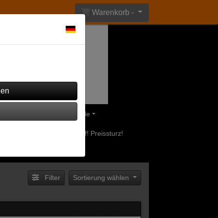
Warenkorb -
ährend andere verwendet
eile
Olsberg Ersatzteile
uerstellen
Ausverkauf! Preissturz!
Filter
Sortierung wählen