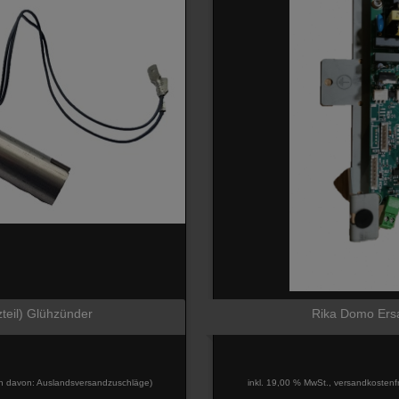
zteil) Glühzünder
Rika Domo Ersatz
davon: Auslandsversandzuschläge)
inkl. 19,00 % MwSt., versandkostenf