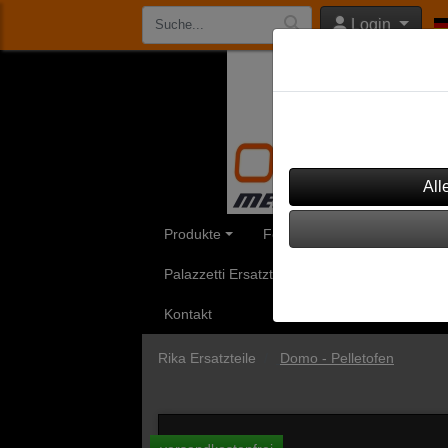
Login
Datenschutzeinst
Dieser Shop verwendet Co
werden, um diesen Shop 
Produkte
Feinstaubfilter
Aduro Ersa
Palazzetti Ersatzteile
Rika Ersatzteile
Kontakt
Rika Ersatzteile
Domo - Pelletofen