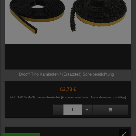
Drooff Tino Kaminofen / (Ersatzteil) Scheibendichtung
63,73 €
inkl. 19,00 % MwSt., versandkostenfrei
(Ausgenommen davon: Auslandsversandzuschläge)