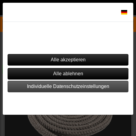
Datenschutzeinstellungen
Drooff Ersatzteile
Tino
Dieser Shop verwendet Cookies. Einige von ihnen sind essenziell
(z.B. für den Warenkorb), während andere verwendet werden, um
diesen Shop und Ihre Erfahrung zu verbessern.
Filter
Sortierung wählen
versandkostenfrei
Individuelle Datenschutzeinstellungen
Impressum
|
Datenschutz