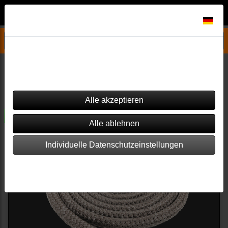
Datenschutzeinstellungen
Drooff Ersatzteile
Andalo 3 S/M/L
Dieser Shop verwendet Cookies. Einige von ihnen sind essenziell
(z.B. für den Warenkorb), während andere verwendet werden, um
diesen Shop und Ihre Erfahrung zu verbessern.
Filter
Sortierung wählen
versandkostenfrei
Individuelle Datenschutzeinstellungen
Impressum
|
Datenschutz