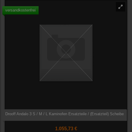
versandkostenfrei
Drooff Andalo 3 S / M / L Kaminofen Ersatzteile / (Ersatzteil) Scheibe
1.055,73 €