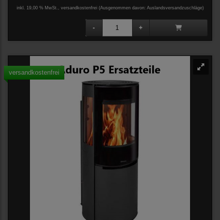
inkl. 19,00 % MwSt., versandkostenfrei
(Ausgenommen davon: Auslandsversandzuschläge)
versandkostenfrei