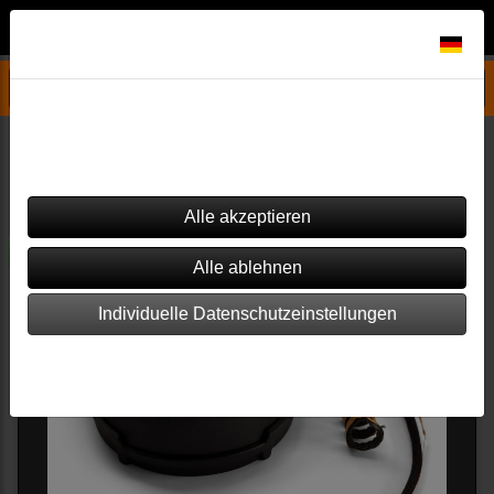
Datenschutzeinstellungen
Aduro Ersatzteile
P5 - Pelletofen
Dieser Shop verwendet Cookies. Einige von ihnen sind essenziell
(z.B. für den Warenkorb), während andere verwendet werden, um
diesen Shop und Ihre Erfahrung zu verbessern.
Filter
Sortierung wählen
versandkostenfrei
Individuelle Datenschutzeinstellungen
Impressum
|
Datenschutz