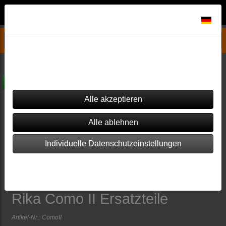
Datenschutzeinstellungen
Pelletofen Ersatzteile & Zubehör
Rika
Como II - Pelletofen
Dieser Shop verwendet Cookies. Einige von ihnen sind essenziell
(z.B. für den Warenkorb), während andere verwendet werden, um
diesen Shop und Ihre Erfahrung zu verbessern.
versandkostenfrei
Individuelle Datenschutzeinstellungen
Impressum
|
Datenschutz
Rika Como II Ersatzteile
Artikel-Nr.:
ComoII