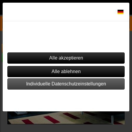
Datenschutzeinstellungen
Pelletofen Ersatzteile & Zubehör
Palazzetti
Jessica - Pelletofen
Dieser Shop verwendet Cookies. Einige von ihnen sind essenziell
(z.B. für den Warenkorb), während andere verwendet werden, um
diesen Shop und Ihre Erfahrung zu verbessern.
-20%
versandkostenfrei
Individuelle Datenschutzeinstellungen
Impressum
|
Datenschutz