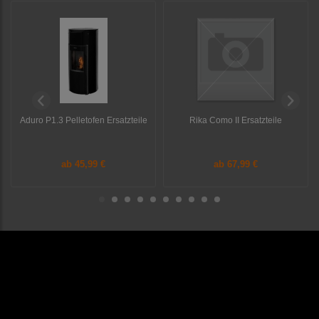
Aduro P1.3 Pelletofen Ersatzteile
Rika Como II Ersatzteile
ab
45,99 €
ab
67,99 €
Sonstiges