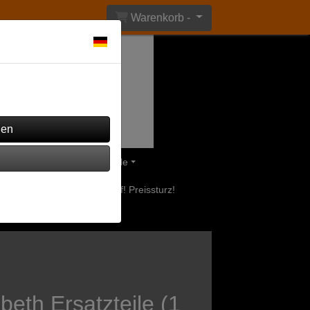
Warenkorb -
ährend andere verwendet
eile
Olsberg Ersatzteile
uerstellen
Ausverkauf! Preissturz!
abeth Ersatzteile (1