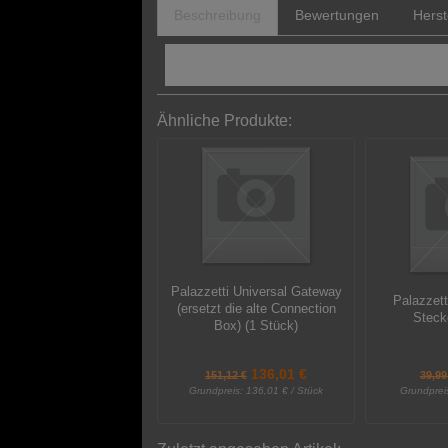
Beschreibung
Bewertungen
Herst
Palazzetti Elisabeth Pelletofen Ersatzt
Ähnliche Produkte:
Palazzetti Universal Gateway
Palazzett
(ersetzt die alte Connection
Steck
Box) (1 Stück)
136,01 €
151,12 €
39,99
Grundpreis:
136,01 € / Stück
Grundprei