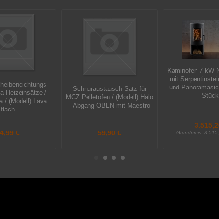
Kaminofen 7 kW N
mit Serpentinstei
cheibendichtungs-
und Panoramasich
Schnuraustausch Satz für
da Heizeinsätze /
Stück
MCZ Pelletöfen / (Modell) Halo
a / (Modell) Lava
- Abgang OBEN mit Maestro
flach
3.515,2
4,99 €
59,90 €
Grundpreis:
3.515,