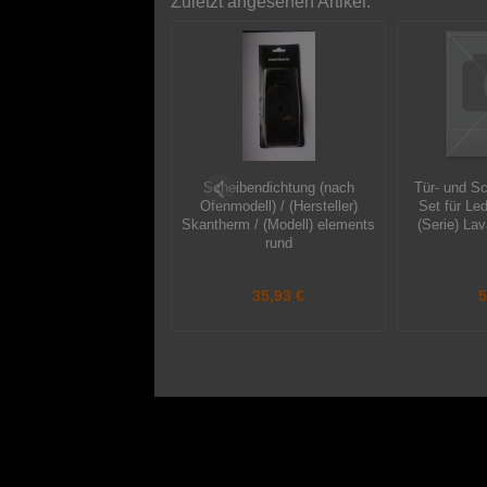
Zuletzt angesehen Artikel:
Scheibendichtung (nach
Tür- und S
Ofenmodell) / (Hersteller)
Set für Le
Skantherm / (Modell) elements
(Serie) Lav
rund
35,93 €
5