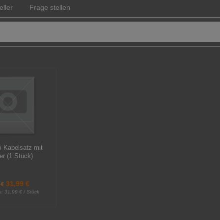
eller
Frage stellen
eile - Originale Palazzetti Ware
i Kabelsatz mit
er (1 Stück)
31,99 €
 €
s:
31,99 € / Stück