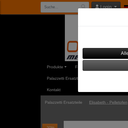
Login
Datenschutzeinst
Dieser Shop verwendet Co
werden, um diesen Shop 
Produkte
Feinstaubfilter
Aduro Ersa
Palazzetti Ersatzteile
Rika Ersatzteile
Kontakt
Palazzetti Ersatzteile
Elisabeth - Pelletofen
-20%