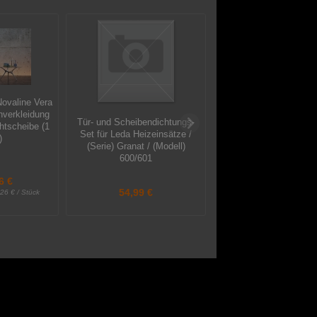
ovaline Vera
nverkleidung
Tür- und Scheibendichtungs-
Tür- und Scheibendich
tscheibe (1
Set für Leda Heizeinsätze /
Set für Leda Heizeins
)
(Serie) Granat / (Modell)
(Serie) Magma / (Mod
600/601
Magma 570 x 55
6 €
54,99 €
54,99 €
26 € / Stück