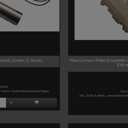
atzteil) Zünder (1 Stück)
Rika Connect Pellet Ersatzteile
E40 s
 Stück
davon: Auslandsversandzuschläge)
Grund
inkl. 19,00 % MwSt., versandkostenf