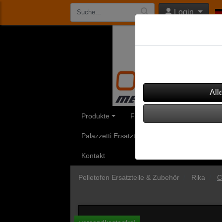
Login
Datenschutzeinst
Dieser Shop verwendet Co
werden, um diesen Shop 
Produkte
Feinstaubfilter
Aduro Ersa
Palazzetti Ersatzteile
Rika Ersatzteile
Kontakt
Pelletofen Ersatzteile & Zubehör
Rika
C