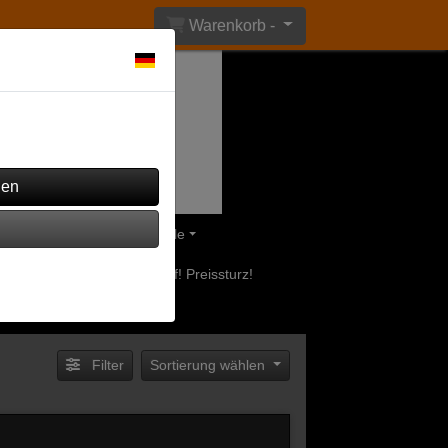
Warenkorb -
ährend andere verwendet
eile
Olsberg Ersatzteile
uerstellen
Ausverkauf! Preissturz!
Filter
Sortierung wählen