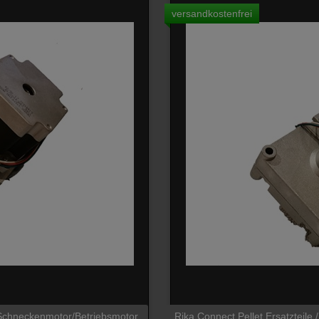
versandkostenfrei
l) Schneckenmotor/Betriebsmotor
Rika Connect Pellet Ersatzteile