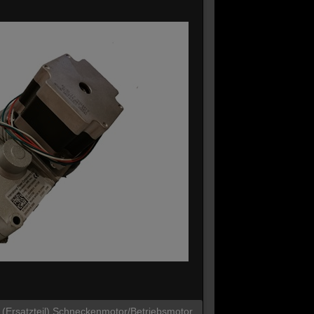
 / (Ersatzteil) Schneckenmotor/Betriebsmotor