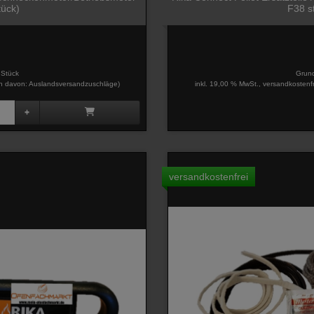
tück)
F38 s
 Stück
Grund
davon: Auslandsversandzuschläge)
inkl. 19,00 % MwSt., versandkostenf
versandkostenfrei