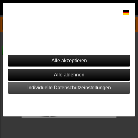
Datenschutzeinstellungen
Ofen Zubehör
Dieser Shop verwendet Cookies. Einige von ihnen sind essenziell
(z.B. für den Warenkorb), während andere verwendet werden, um
diesen Shop und Ihre Erfahrung zu verbessern.
versandkostenfrei
Individuelle Datenschutzeinstellungen
Impressum
|
Datenschutz