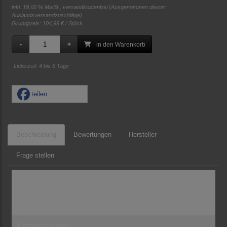
inkl. 19,00 % MwSt., versandkostenfrei
(Ausgenommen davon:
Auslandsversandzuschläge)
Grundpreis:
104,99 € / Stück
in den Warenkorb
Lieferzeit: 4 bis 6 Tage
teilen
Beschreibung
Bewertungen
Hersteller
Frage stellen
Funkenschutzgitter zum Schutz vor Funkenflug.
Schützen Sie auch Ihre Kinder oder Haustüre vor
Funkenflug.
Abmessungen: