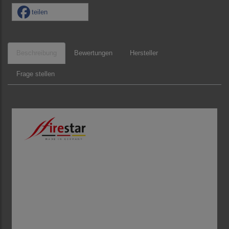
teilen
Beschreibung
Bewertungen
Hersteller
Frage stellen
die Nr. 1 für Gartenkamine und
Grillkamine aus Edelstahl.
Erlebe die perfekte Kombination aus stilvollem
Design, wärmendem Kaminfeuer und echtem
Grillvergnügen mit einem firestar Gartenkamin. Ob
gemütliche Abende mit Familie und Freunden oder
gesellige Grillrunden – unsere hochwertigen
Edelstahlkamine sorgen für unvergessliche Momente