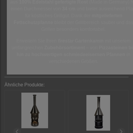
aus
100% Edelstahl gefertigte Rost
(Made in Germany) h
einen Durchmesser von
34 cm
und bietet ausreichend Pla
für köstliches Grillgut. Dank der
mitgelieferten
Fettschutzpfanne
bleibt der Grillbereich sauber und da
Grillen besonders komfortabel.
Erweitern Sie Ihren
firestar
Gartenkamin
mit unserem
umfangreichen
Zubehörsortiment
– von
Pizzasteinen b
hin zu hochwertigen schmiedeeisernen Pfannen
in
verschiedenen Größen.
Ähnliche Produkte: