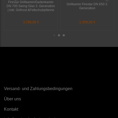
Firestar Grillkamin/Gartenkamin
Grillkamin Firestar DN 650 3.
DN 700 Swing Glas 3. Generation
Generation
| inkl. Grillrost &Fettschutzpfanne
3.799,00 €
1.999,00 €
Sonstiges
Versand- und Zahlungsbedingungen
Über uns
K
ontakt