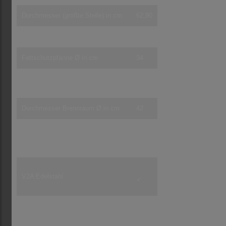
Durchmesser (größte Stelle) in cm
62,90
Grillrost Ø in cm
34
Fettschutzpfanne Ø in cm
34
Doppelwandiger Brennraum in mm
18
Durchmesser Brennraum Ø in cm
42
Rollbar
✓
V2A Edelstahl
✓
Sockelfixierung zum Drehen