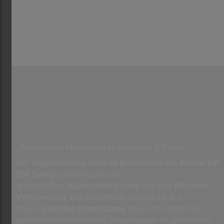
„Hochwertige Materialien für maximale Effizienz“
Der
doppelwandig isolierte Brennraum
des
firestar
DN
550 Swing
gewährleistet eine
gleichmäßige
Wärmeabstrahlung
und eine
effiziente
Verbrennung
. Die Außenhülle bleibt dank des
neuen
isolierten Brennraums
angenehm temperiert,
während im Inneren hohe Temperaturen für gemütliche