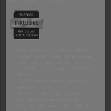
Grillen auf Holz, Grillkohle oder Briketts
Einzigartige Kombination aus gemütlicher
Wärme und komfortablem Grillen
100% Edelstahl V2A und jetzt NEU V4A im
Brennraum
360° umlaufende Edelstahltür mit Mesh-
Gewebe
Mobil & flexibel – 4 gummierte Rollen
Doppelwandig isolierter Brennraum
Brennraumboden aus feuerfestem Beton – bis