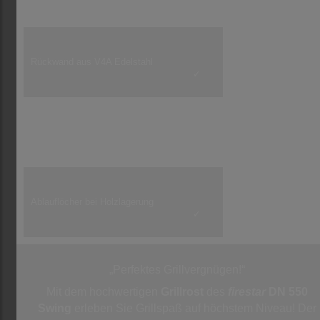
✓
Rückwand aus V4A Edelstahl
✓
Umlaufende Funkenschutztür mit
Edelstahl Mesh-Gewebe
✓
Ablauflöcher bei Holzlagerung
✓
„Perfektes Grillvergnügen!“
Mit dem hochwertigen
Grillrost
des
firestar
DN 550
Swing
erleben Sie Grillspaß auf höchstem Niveau! Der