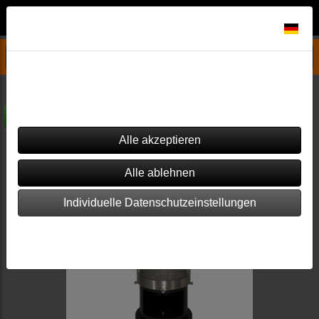
Datenschutzeinstellungen
Gartenkamine/Grills/Feuerschalen
Firestar (Holz-/Kohlegrill)
Dieser Shop verwendet Cookies. Einige von ihnen sind essenziell
(z.B. für den Warenkorb), während andere verwendet werden, um
diesen Shop und Ihre Erfahrung zu verbessern.
versandkostenfrei
Individuelle Datenschutzeinstellungen
Impressum
|
Datenschutz