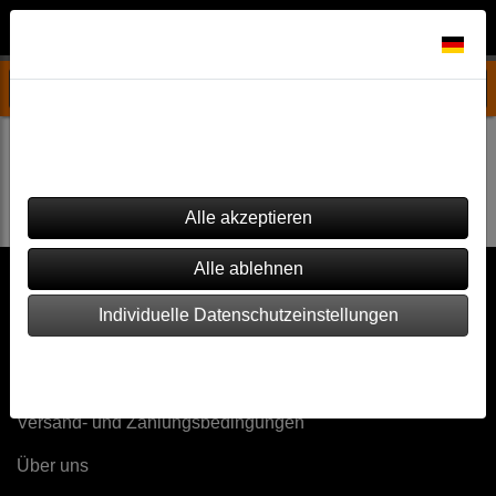
Datenschutzeinstellungen
Hinweis
Dieser Shop verwendet Cookies. Einige von ihnen sind essenziell
(z.B. für den Warenkorb), während andere verwendet werden, um
diesen Shop und Ihre Erfahrung zu verbessern.
Es wurden leider keine Produkte gefunden.
Individuelle Datenschutzeinstellungen
Impressum
|
Datenschutz
Sonstiges
Versand- und Zahlungsbedingungen
Über uns