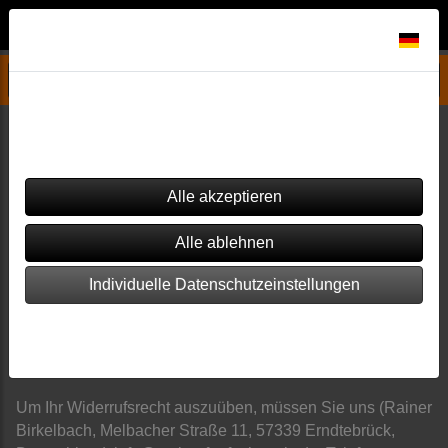
Datenschutzeinstellungen
Widerrufsbelehrung und Muster-Widerrufsformular
Dieser Shop verwendet Cookies. Einige von ihnen sind essenziell
(z.B. für den Warenkorb), während andere verwendet werden, um
Widerrufsformular herunterladen
diesen Shop und Ihre Erfahrung zu verbessern.
Widerrufsbelehrung
Widerrufsrecht
Sie haben das Recht, binnen vierzehn Tagen ohne
Angabe von Gründen diesen Vertrag zu widerrufen. Die
Individuelle Datenschutzeinstellungen
Widerrufsfrist beträgt vierzehn Tage ab dem Tag an dem
Sie oder ein von Ihnen benannter Dritter, der nicht der
Impressum
|
Datenschutz
Beförderer ist, die Waren in Besitz genommen haben bzw.
hat.
Um Ihr Widerrufsrecht auszuüben, müssen Sie uns (Rainer
Birkelbach, Melbacher Straße 11, 57339 Erndtebrück,