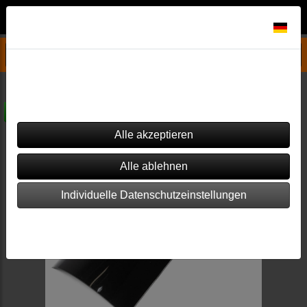
Datenschutzeinstellungen
Pelletofen Ersatzteile & Zubehör
Aduro
P1.4 - Pelletofen
Dieser Shop verwendet Cookies. Einige von ihnen sind essenziell
(z.B. für den Warenkorb), während andere verwendet werden, um
diesen Shop und Ihre Erfahrung zu verbessern.
versandkostenfrei
Individuelle Datenschutzeinstellungen
Impressum
|
Datenschutz