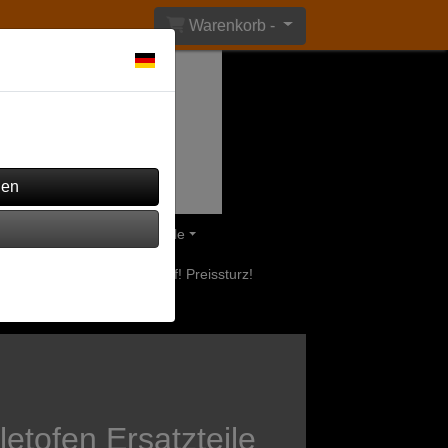
Warenkorb -
ährend andere verwendet
eile
Olsberg Ersatzteile
uerstellen
Ausverkauf! Preissturz!
etofen Ersatzteile