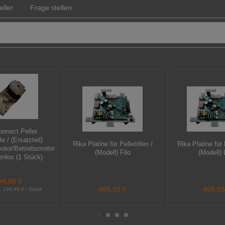
eller
Frage stellen
duro P1.3 Pelletofen
onnect Pellet
le / (Ersatzteil)
Rika Platine für Pelletöfen /
Rika Platine für 
tor/Betriebsmotor
(Modell) Filo
(Modell) 
enlos (1 Stück)
94,99 €
408,55 €
408,55
s:
194,99 € / Stück