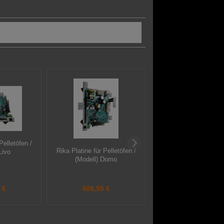
Rika Platine für Pellet
Pelletöfen /
(Modell) Memo ab Ser
Rika Platine für Pelletöfen /
Livo
177781 bis 2032
(Modell) Domo
 €
408,55 €
352,45 €