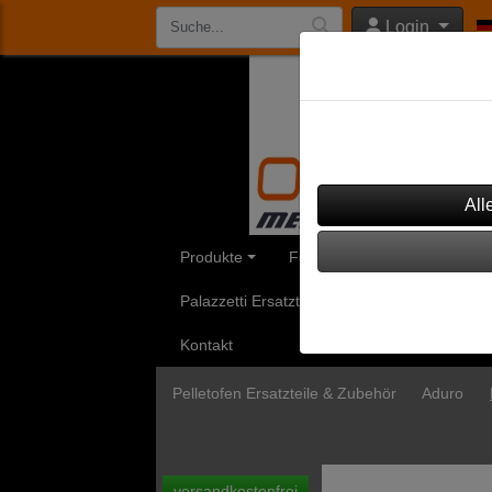
Login
Datenschutzeinst
Dieser Shop verwendet Co
werden, um diesen Shop 
Produkte
Feinstaubfilter
Aduro Ersa
Palazzetti Ersatzteile
Rika Ersatzteile
Kontakt
Pelletofen Ersatzteile & Zubehör
Aduro
versandkostenfrei